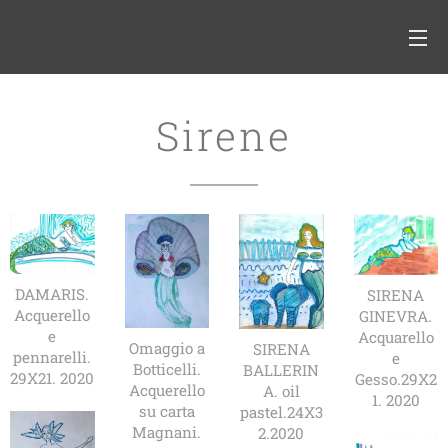
Sirene
DAMARIS.
SIRENA
Acquerello
GINEVRA.
e
Acquarello
Omaggio a
SIRENA
pennarelli.
e
Botticelli.
BALLERIN
29X21. 2020
Gesso.29X2
Acquerello
A. oil
1. 2020
su carta
pastel.24X3
Magnani.
2.2020