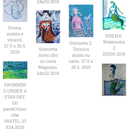
24x32.2019
Sirena.
matita e
SIRENA.
vinavil.
Watercolor
Sirenetta 2.
27.5 x 35.5.
2
Sirenetta
Tecnica
2019
23X30.2019
Aries.olio
mista su
su carta
carta. 27.5 x
Magnani.
35.5. 2019
24x32.2019
SWIMMIN
G UNDER A
STAR SKY.
Oil
pastel+Insc
ribe
PASTEL.33
X24.2020