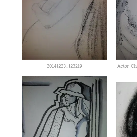
20141223_123219
Actor. C