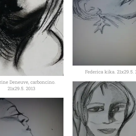
Federica kika. 21x29.5. 
rine Deneuve, carboncino.
21x29.5. 2013