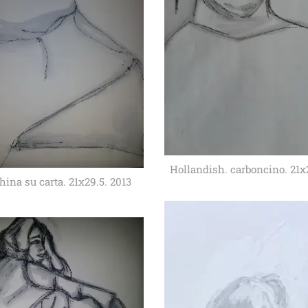
Hollandish. carboncino. 21x
china su carta. 21x29.5. 2013